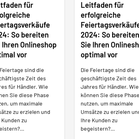
tfaden für
Leitfaden für
olgreiche
erfolgreiche
iertagsverkäufe
Feiertagsverkäuf
24: So bereiten
2024: So bereite
 Ihren Onlineshop
Sie Ihren Onlines
imal vor
optimal vor
Feiertage sind die
Die Feiertage sind die
chäftigste Zeit des
geschäftigste Zeit des
res für Händler. Wie
Jahres für Händler. Wie
nen Sie diese Phase
können Sie diese Phas
zen, um maximale
nutzen, um maximale
ätze zu erzielen und
Umsätze zu erzielen un
e Kunden zu
Ihre Kunden zu
eistern?…
begeistern?…