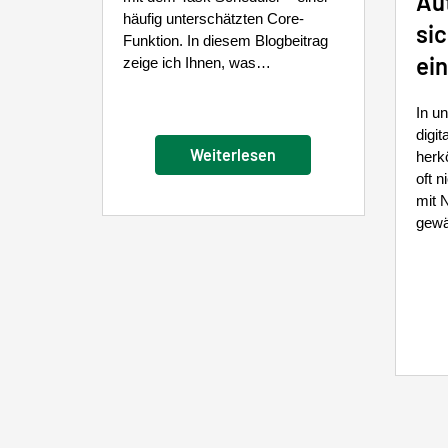
Au
häufig unterschätzten Core-
si
Funktion. In diesem Blogbeitrag
ei
zeige ich Ihnen, was…
In u
digit
Weiterlesen
herk
oft 
mit 
gewä