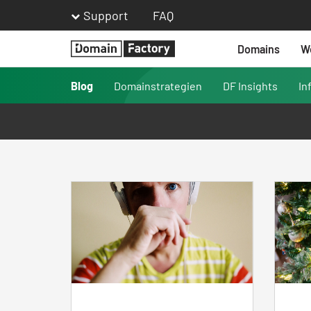
Support
FAQ
Domains
W
Homepage
Blog
Domainstrategien
DF Insights
In