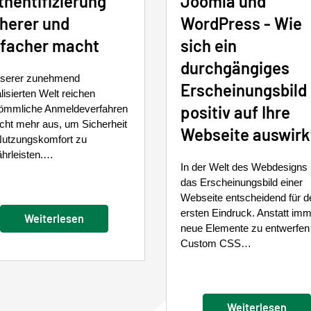
thentifizierung
Joomla und
cherer und
WordPress - Wie
nfacher macht
sich ein
durchgängiges
nserer zunehmend
Erscheinungsbild
alisierten Welt reichen
positiv auf Ihre
ömmliche Anmeldeverfahren
nicht mehr aus, um Sicherheit
Webseite auswirk
Nutzungskomfort zu
hrleisten.…
In der Welt des Webdesigns 
das Erscheinungsbild einer
Webseite entscheidend für d
ersten Eindruck. Anstatt im
Weiterlesen
neue Elemente zu entwerfen
Custom CSS…
Weiterlesen