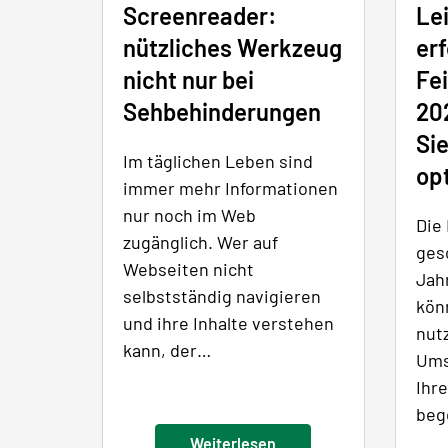
Screenreader:
Lei
nützliches Werkzeug
erf
nicht nur bei
Fe
Sehbehinderungen
20
Sie
Im täglichen Leben sind
opt
immer mehr Informationen
nur noch im Web
Die 
zugänglich. Wer auf
ges
Webseiten nicht
Jah
selbstständig navigieren
kön
und ihre Inhalte verstehen
nut
kann, der…
Ums
Ihr
beg
Weiterlesen