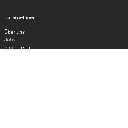
Unternehmen
Über uns
Jobs
Referenzen
Service
Rechtliches
Impressum
Datenschutz
Cookies
Widerrufsrecht
Jetzt kündigen/widerrufen