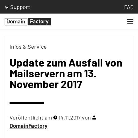
Support
FAQ
Togg
Homepage
navi
Infos & Service
Update zum Ausfall von
Mailservern am 13.
November 2017
Veröffentlicht am
14.11.2017
von
DomainFactory