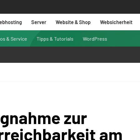
ebhosting
Server
Website & Shop
Websicherheit
fos & Service
Tipps & Tutorials
WordPress
ngnahme zur
rreichbarkeit am