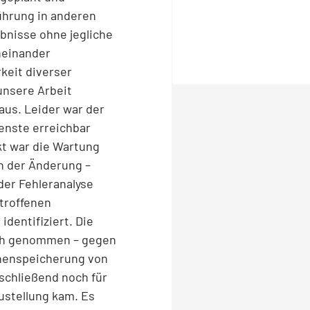
ührung in anderen
bnisse ohne jegliche
neinander
keit diverser
unsere Arbeit
aus. Leider war der
ienste erreichbar
kt war die Wartung
en der Änderung –
der Fehleranalyse
troffenen
dentifiziert. Die
uch genommen – gegen
chenspeicherung von
schließend noch für
ustellung kam. Es