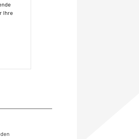
sende
r Ihre
nden