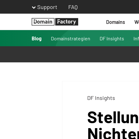
Support
FAQ
Domains
W
Homepage
Blog
Domainstrategien
DF Insights
In
DF Insights
Stellu
Nichte