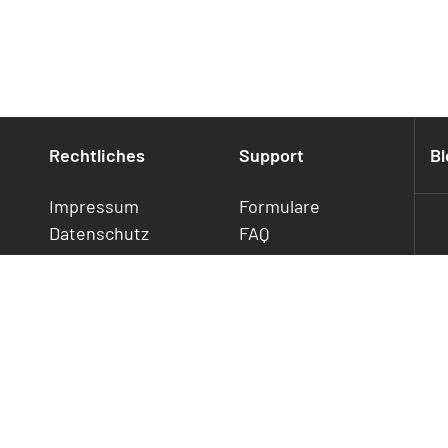
Rechtliches
Support
Bl
Impressum
Formulare
Datenschutz
FAQ
Cookies
Statusmeldung
Widerrufsrecht
Downloads
Jetzt
Kontakt
kündigen/widerrufen
AGB
Digital Services Act
Offenlegung