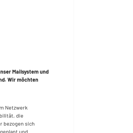
unser Mailsystem und
ind. Wir möchten
rem Netzwerk
lität, die
är bezogen sich
 geplant und