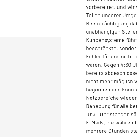
vorbereitet, und wi
Teilen unserer Umgeb
Beeinträchtigung da
unabhängigen Stellen
Kundensysteme führte
beschränkte, sondern
Fehler für uns nicht 
waren. Gegen 4:30 Uh
bereits abgeschlosse
nicht mehr möglich w
begonnen und konnte
Netzbereiche wiederh
Behebung für alle b
10:30 Uhr standen s
E-Mails, die während
mehrere Stunden star