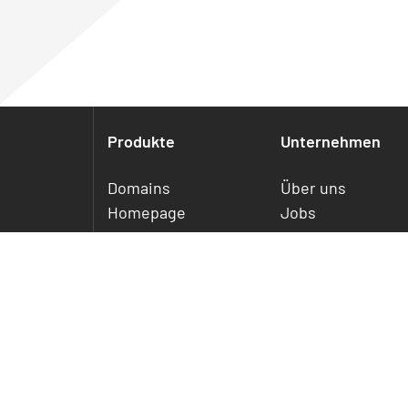
Produkte
Unternehmen
Domains
Über uns
Homepage
Jobs
Webhosting
Referenzen
Webhosting Plus
Service
WordPress Hosting
E-Mail Essentials
SSL-Zertifikate
Preise