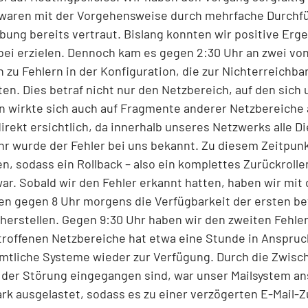
r waren mit der Vorgehensweise durch mehrfache Durchf
ung bereits vertraut. Bislang konnten wir positive Erge
bei erzielen. Dennoch kam es gegen 2:30 Uhr an zwei vo
 zu Fehlern in der Konfiguration, die zur Nichterreichbar
n. Dies betraf nicht nur den Netzbereich, auf den sich 
 wirkte sich auch auf Fragmente anderer Netzbereiche 
direkt ersichtlich, da innerhalb unseres Netzwerks alle D
r wurde der Fehler bei uns bekannt. Zu diesem Zeitpun
n, sodass ein Rollback – also ein komplettes Zurückroll
ar. Sobald wir den Fehler erkannt hatten, haben wir mit 
n gegen 8 Uhr morgens die Verfügbarkeit der ersten be
erstellen. Gegen 9:30 Uhr haben wir den zweiten Fehler i
etroffenen Netzbereiche hat etwa eine Stunde in Anspr
ämtliche Systeme wieder zur Verfügung. Durch die Zwis
 der Störung eingegangen sind, war unser Mailsystem an
k ausgelastet, sodass es zu einer verzögerten E-Mail-Z