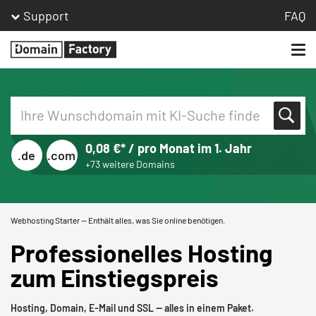
Support
FAQ
Togg
Homepage
navi
0,08 €* / pro Monat im 1. Jahr
.de
.com
+73 weitere Domains
Webhosting Starter — Enthält alles, was Sie online benötigen.
Professionelles Hosting
zum Einstiegspreis
Hosting, Domain, E-Mail und SSL — alles in einem Paket.