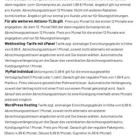
dann reguläre .com-Domainpreis an, zurzeit 1,99 €/Monat. Angebot gilt nur einmal
pro Kunde. Abrechnungszeitraum 12 Monate. Nicht mit anderen Rabatten
kombinierbar. Angebot gilt nur einmal pro Kunde
und nur für Neuregistrierungen.
Für alle weiteren Aktions-TLDs gilt
: Preis pro Monat für die ersten 12 Monate wie
angegeben. Ab dem 13. Monat fällt der dann reguläre Domainpreis an.
Abrechnungszeitraum 12 Monate. Preis pro Monat für die ersten 12 Monate wie
angegeben
und nur für Neuregistrierungen.
Webhosting-Tarife mit cPanel
Tarife zzgl. einmaliger Einrichtungsgebühr in Höhe
von 9,99 €. Abrechnungszeitraum 1 Monat, soweit nicht alternativ ein anderer
Abrechnungszeitraum angeboten wird und Sie diesen wählen. Automatische
Vertragsverlängerung um die Dauer des vereinbarten Abrechnungszeitraums;
Kündigungsfrist 1 Monat.
MyMail Individual
Aktionspreis 0,99 € gilt für die erste ausgewählte
Vertragslaufzeit (1 Monat oder 1 Jahr). Danach gilt der reguläre Preis von 1,99 € pro
Mailbox. Preis inklusive gesetzlicher Mehrwertsteuer. Automatische Verlängerung,
soweit der Vertrag nicht mit einer Frist von einem Monat gekündigt wird. Nach
Ablauf des ersten Abrechnungszeitraum ist eine Kündigung innerhalb eines Monats
jederzeit möglich.
WordPress Hosting
Tarife zzgl. einmaliger Einrichtungsgebühr in Höhe von 9,99 €.
Abrechnungszeitraum 1 Monat, soweit nicht alternativ ein anderer
Abrechnungszeitraum angeboten wird und Sie diesen wählen. Automatische
Vertragsverlängerung um die Dauer des vereinbarten Abrechnungszeitraums;
Kündigungsfrist 1 Monat. Preis pro Monat. Danach gilt der reguläre Paketpreis.
(Basic 4,99 €/Monat; Deluxe 9,99 €/Monat; Supreme 14,99 €/Monat)