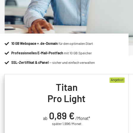
10 GB Webspace + .de-Domain
für den optimalen Start
Professionelles E-Mail-Postfach
mit 10 GB Speicher
SSL-Zertifikat & cPanel
— sicher und einfach verwalten
Angebot
Titan
Pro Light
0,
89 €
ab
/Monat*
später 1,99€/Monat