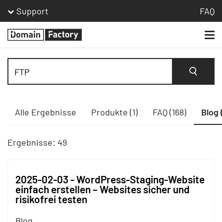
Support
FAQ
Togg
Homepage
navi
Suche
Alle Ergebnisse
Produkte (1)
FAQ (168)
Blog 
Ergebnisse: 49
2025-02-03 - WordPress-Staging-Website
einfach erstellen – Websites sicher und
risikofrei testen
Blog