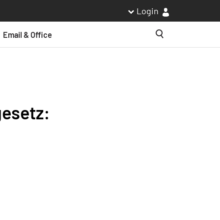
Login
Email & Office
Suche
esetz: