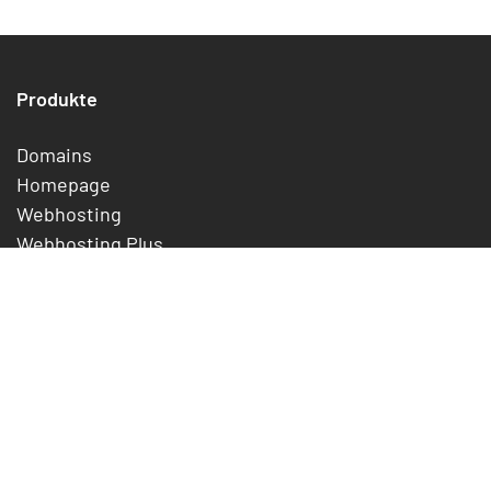
Produkte
Domains
Homepage
Webhosting
Webhosting Plus
WordPress Hosting
E-Mail Essentials
SSL-Zertifikate
Preise
Unternehmen