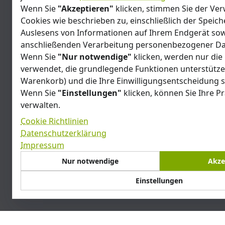
Wenn Sie
"Akzeptieren"
klicken, stimmen Sie der V
Cookies wie beschrieben zu, einschließlich der Speic
Auslesens von Informationen auf Ihrem Endgerät sow
anschließenden Verarbeitung personenbezogener Da
Wenn Sie
"Nur notwendige"
klicken, werden nur die
verwendet, die grundlegende Funktionen unterstützen
Warenkorb) und die Ihre Einwilligungsentscheidung s
Wenn Sie
"Einstellungen"
klicken, können Sie Ihre P
verwalten.
Cookie Richtlinien
Datenschutzerklärung
Impressum
Nur notwendige
Akze
Support
Cookies, die interaktive Dienste wie Chat-Support und K
Einstellungen
Feedback-Tools unterstützen.