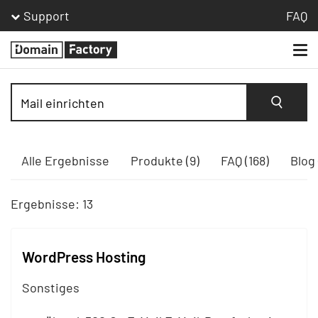
Support
FAQ
Togg
Homepage
navi
Suche
Alle Ergebnisse
Produkte (9)
FAQ (168)
Blog 
Ergebnisse: 13
WordPress Hosting
Sonstiges