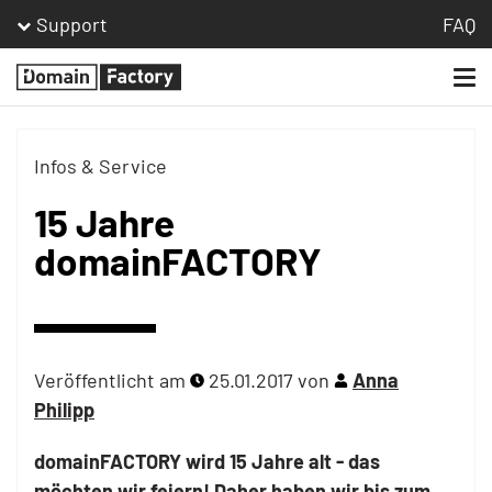
Support
FAQ
Togg
Homepage
navi
Infos & Service
15 Jahre
domainFACTORY
Veröffentlicht am
25.01.2017
von
Anna
Philipp
domainFACTORY wird 15 Jahre alt - das
möchten wir feiern! Daher haben wir bis zum