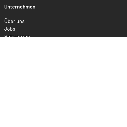
Unternehmen
Über uns
Jobs
Referenzen
Service
Rechtliches
Impressum
Datenschutz
Cookies
Widerrufsrecht
Jetzt kündigen/widerrufen
AGB