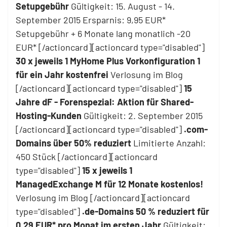
Setupgebühr
Gültigkeit: 15. August - 14.
September 2015 Ersparnis: 9,95 EUR*
Setupgebühr + 6 Monate lang monatlich -20
EUR* [/actioncard][actioncard type="disabled"]
30 x jeweils 1 MyHome Plus Vorkonfiguration 1
für ein Jahr kostenfrei
Verlosung im Blog
[/actioncard][actioncard type="disabled"]
15
Jahre dF - Forenspezial: Aktion für Shared-
Hosting-Kunden
Gültigkeit: 2. September 2015
[/actioncard][actioncard type="disabled"]
.com-
Domains über 50% reduziert
Limitierte Anzahl:
450 Stück [/actioncard][actioncard
type="disabled"]
15 x jeweils 1
ManagedExchange M für 12 Monate kostenlos!
Verlosung im Blog [/actioncard][actioncard
type="disabled"]
.de-Domains 50 % reduziert für
0,29 EUR* pro Monat im ersten Jahr
Gültigkeit: