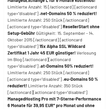
ManagedExchange L für 6 Monate kostenlos!
Limitierte Anzahl: 15 [/actioncard] [actioncard
type="disabled"]
.net-Domains 50 % reduziert!
Limitierte Anzahl: 250 Stück [/actioncard]
[actioncard type="disabled"]
ResellerStart ohne
Setup-Gebühr
Gültigkeit: 15. September - 14.
Oktober 2015 [/actioncard] [actioncard
type="disabled"]
15x Alpha SSL Wildcard
Zertifikat 1 Jahr 45 EUR günstiger!
Verlosung
im Blog [/actioncard][actioncard
type="disabled"]
.at-Domains 50% reduziert!
Limitierte Anzahl: 250 Stück [/actioncard]
[actioncard type="disabled"]
.eu-Domains 50 %
reduziert!
Limitierte Anzahl: 350 Stück
[/actioncard][actioncard type="disabled"]
ManagedHosting Pro mit 7-Sterne-Performance
6 Monate für 39,95 EUR* pro Monat und ohne