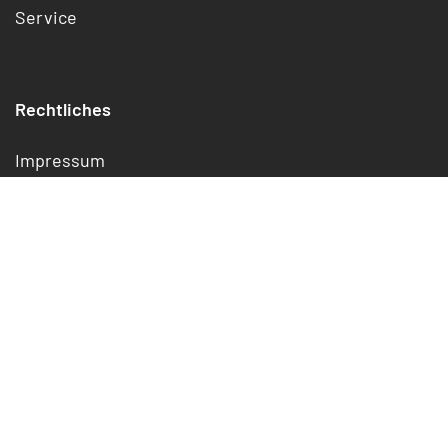
Service
Rechtliches
Impressum
Datenschutz
Cookies
Widerrufsrecht
Jetzt kündigen/widerrufen
AGB
Digital Services Act Offenlegung
Erklärung zur Barrierefreiheit
Support