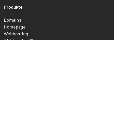
Produkte
Domains
Homepage
Webhosting
Webhosting Plus
WordPress Hosting
E-Mail Essentials
SSL-Zertifikate
Preise
Unternehmen
Über uns
Jobs