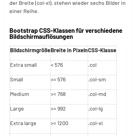
der Breite (col-xl), stehen wieder sechs Bilder in
einer Reihe.
Bootstrap CSS-Klassen für verschiedene
Bildschirmauflösungen
Bildschirmgröße
Breite in Pixeln
CSS-Klasse
Extra small
< 576
.col
Small
>= 576
.col-sm
Medium
>= 768
.col-md
Large
>= 992
.col-lg
Extra large
>= 1200
.col-xl