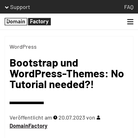
Support
FAQ
Togg
Homepage
navi
WordPress
Bootstrap und
WordPress-Themes: No
Tutorial needed?!
Veröffentlicht am
20.07.2023
von
DomainFactory