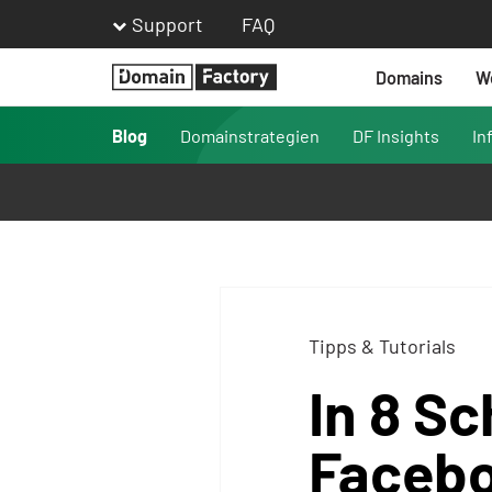
Support
FAQ
Domains
W
Homepage
Blog
Domainstrategien
DF Insights
In
Tipps & Tutorials
In 8 Sc
Facebo