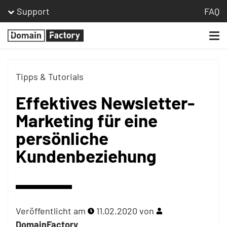
Support
FAQ
Togg
Homepage
navi
Tipps & Tutorials
Effektives Newsletter-
Marketing für eine
persönliche
Kundenbeziehung
Veröffentlicht am
11.02.2020
von
DomainFactory