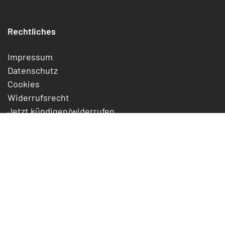
Rechtliches
Impressum
Datenschutz
Cookies
Widerrufsrecht
Jetzt kündigen/widerrufen
AGB
Digital Services Act Offenlegung
Erklärung zur Barrierefreiheit
Support
Formulare