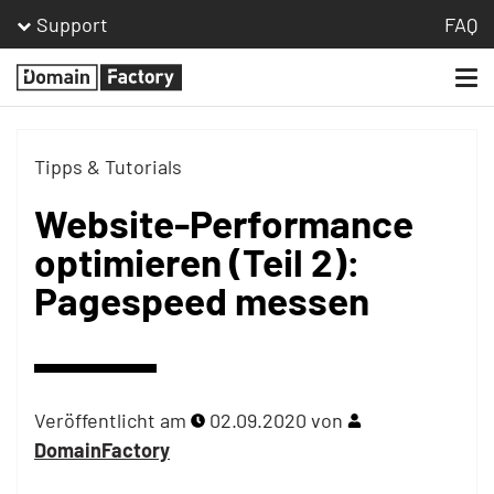
Support
FAQ
Togg
Homepage
navi
Tipps & Tutorials
Website-Performance
optimieren (Teil 2):
Pagespeed messen
Veröffentlicht am
02.09.2020
von
DomainFactory