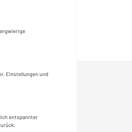
langwierige
er, Einstellungen und
lich entspannter
zurück.