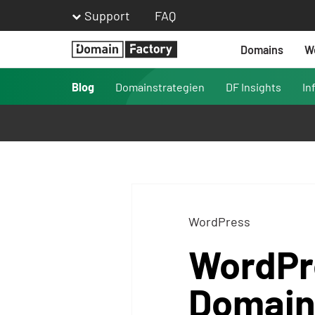
Support
FAQ
Domains
W
Homepage
Blog
Domainstrategien
DF Insights
In
WordPress
WordPr
DomainF