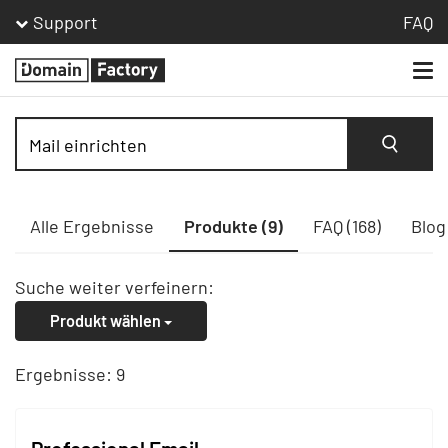
Support
FAQ
Togg
Homepage
navi
Suche
Alle Ergebnisse
Produkte (9)
FAQ (168)
Blog
Suche weiter verfeinern:
Produkt wählen
Ergebnisse: 9