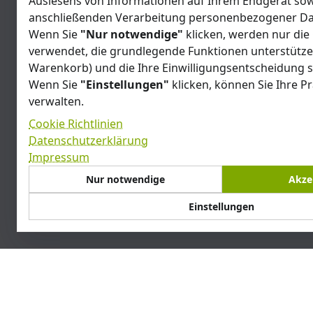
Auslesens von Informationen auf Ihrem Endgerät sow
anschließenden Verarbeitung personenbezogener Da
Wenn Sie
"Nur notwendige"
klicken, werden nur die
verwendet, die grundlegende Funktionen unterstützen
Warenkorb) und die Ihre Einwilligungsentscheidung s
Wenn Sie
"Einstellungen"
klicken, können Sie Ihre P
verwalten.
Cookie Richtlinien
Datenschutzerklärung
Impressum
Nur notwendige
Akze
Support
Cookies, die interaktive Dienste wie Chat-Support und K
Einstellungen
Feedback-Tools unterstützen.