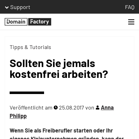
Support
FAQ
Togg
Homepage
navi
Tipps & Tutorials
Sollten Sie jemals
kostenfrei arbeiten?
Veröffentlicht am
25.08.2017
von
Anna
Philipp
Wenn Sie als Freiberufler starten oder Ihr
eigenes Kleinunternehmen gründen, kann der