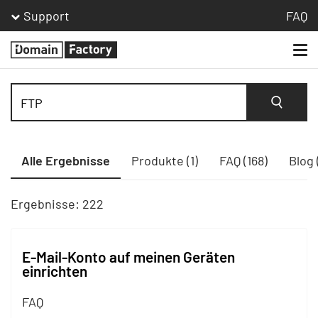
Support
FAQ
Togg
Homepage
navi
Suche
Alle Ergebnisse
Produkte (1)
FAQ (168)
Blog 
Ergebnisse: 222
E-Mail-Konto auf meinen Geräten
einrichten
FAQ