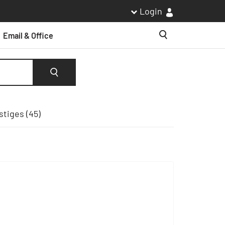
Login
Email & Office
Suche
Suche
tiges (45)