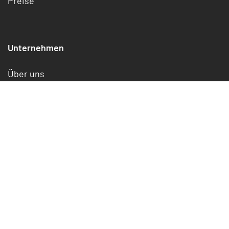
Preise
Unternehmen
Über uns
Jobs
Referenzen
Service
Rechtliches
Impressum
Datenschutz
Cookies