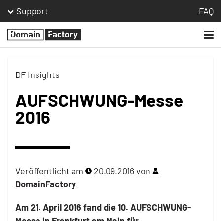
Support
FAQ
Togg
Homepage
navi
DF Insights
AUFSCHWUNG-Messe
2016
Veröffentlicht am
20.09.2016
von
DomainFactory
Am 21. April 2016 fand die 10. AUFSCHWUNG-
Messe in Frankfurt am Main für