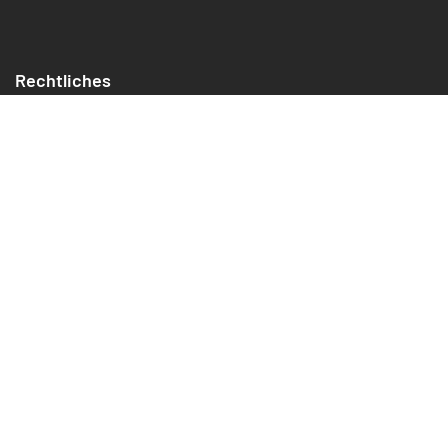
Rechtliches
Impressum
Datenschutz
Cookies
Widerrufsrecht
Jetzt kündigen/widerrufen
AGB
Digital Services Act Offenlegung
Erklärung zur Barrierefreiheit
Support