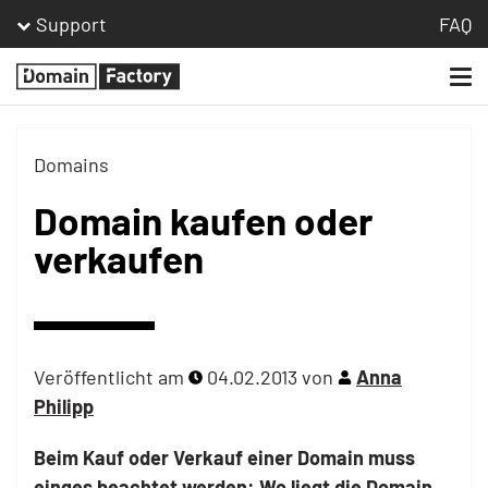
Support
FAQ
Togg
Homepage
navi
Domains
Domain kaufen oder
verkaufen
Veröffentlicht am
04.02.2013
von
Anna
Philipp
Beim Kauf oder Verkauf einer Domain muss
einges beachtet werden: Wo liegt die Domain