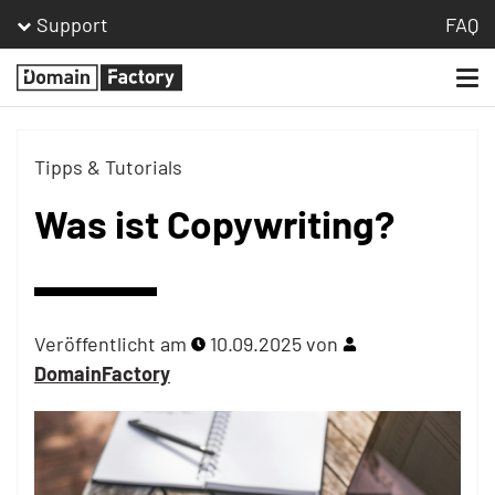
Support
FAQ
Togg
Homepage
navi
Tipps & Tutorials
Was ist Copywriting?
Veröffentlicht am
10.09.2025
von
DomainFactory