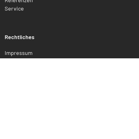
Service
Rechtliches
Impressum
Datenschutz
Cookies
Widerrufsrecht
Jetzt kündigen/widerrufen
AGB
Digital Services Act Offenlegung
Erklärung zur Barrierefreiheit