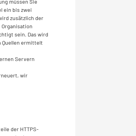
rung müssen Sie
l ein bis zwei
ird zusätzlich der
r Organisation
chtigt sein. Das wird
 Quellen ermittelt
ternen Servern
rneuert, wir
hteile der HTTPS-