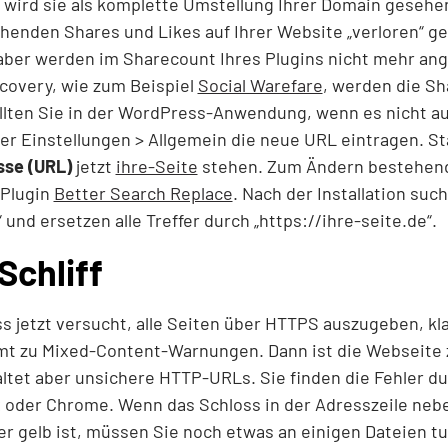
 wird sie als komplette Umstellung Ihrer Domain gesehe
ehenden Shares und Likes auf Ihrer Website „verloren“ ge
 aber werden im Sharecount Ihres Plugins nicht mehr ang
covery, wie zum Beispiel
Social Warefare
, werden die Sh
llten Sie in der WordPress-Anwendung, wenn es nicht au
r Einstellungen > Allgemein die neue URL eintragen. St
se (URL)
jetzt
ihre-Seite
stehen. Zum Ändern bestehende
 Plugin
Better Search Replace
. Nach der Installation suc
“ und ersetzen alle Treffer durch „https://ihre-seite.de“.
Schliff
jetzt versucht, alle Seiten über HTTPS auszugeben, kl
mt zu Mixed-Content-Warnungen. Dann ist die Webseite
altet aber unsichere HTTP-URLs. Sie finden die Fehler 
 oder Chrome. Wenn das Schloss in der Adresszeile nebe
er gelb ist, müssen Sie noch etwas an einigen Dateien tu