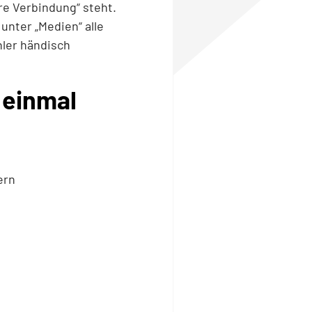
ere Verbindung“ steht.
 unter „Medien“ alle
hler händisch
 einmal
ern