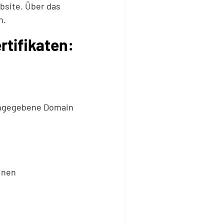
bsite. Über das
n.
rtifikaten:
 angegebene Domain
inen