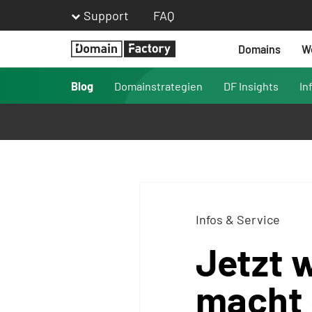
Support
FAQ
Domains
W
Homepage
Blog
Domainstrategien
DF Insights
In
Infos & Service
Jetzt 
macht 