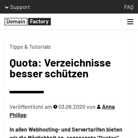
Support
FAQ
Togg
Homepage
navi
Tipps & Tutorials
Quota: Verzeichnisse
besser schützen
Veröffentlicht am
03.06.2020
von
Anna
Philipp
In allen Webhosting- und Servertarifen bieten
wir die Möglichkeit an, sogenannte "Quotas"