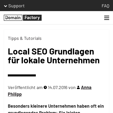
Support
FAQ
Togg
Homepage
navi
Tipps & Tutorials
Local SEO Grundlagen
für lokale Unternehmen
Veröffentlicht am
14.07.2016
von
Anna
Philipp
Besonders kleinere Unternehmen haben oft ein
grundlegendes Problem: Sie leisten