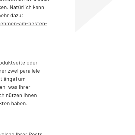
en. Natürlich kann
ehr dazu:
rnehmen-am-besten-
roduktseite oder
er zwei parallele
xtlänge) um
en, was Ihrer
ich nützen Ihnen
ukten haben.
welche Ihrer Posts