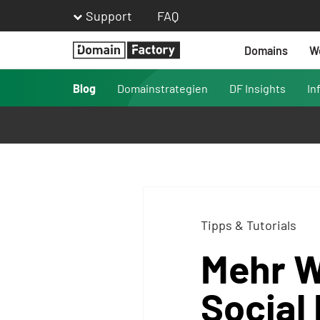
Support
FAQ
Domains
W
Homepage
Blog
Domainstrategien
DF Insights
In
Tipps & Tutorials
Mehr W
Social