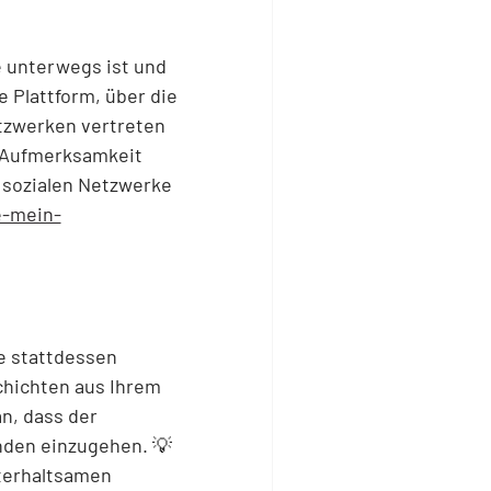
e unterwegs ist und
e Plattform, über die
etzwerken vertreten
r Aufmerksamkeit
n sozialen Netzwerke
e-mein-
ie stattdessen
schichten aus Ihrem
an, dass der
unden einzugehen. 💡
terhaltsamen