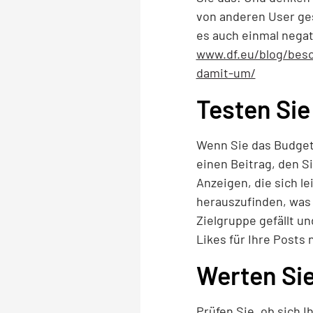
von anderen User ges
es auch einmal nega
www.df.eu/blog/bes
damit-um/
Testen Si
Wenn Sie das Budget 
einen Beitrag, den S
Anzeigen, die sich le
herauszufinden, was I
Zielgruppe gefällt un
Likes für Ihre Posts
Werten Sie
Prüfen Sie, ob sich I