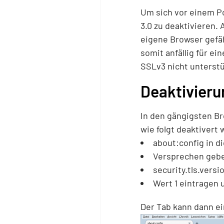
Um sich vor einem Po
3.0 zu deaktivieren. 
eigene Browser gefäh
somit anfällig für ei
SSLv3 nicht unterstü
Deaktivieru
In den gängigsten Br
wie folgt deaktivert 
about:config in d
Versprechen geben
security.tls.vers
Wert 1 eintragen u
Der Tab kann dann ei