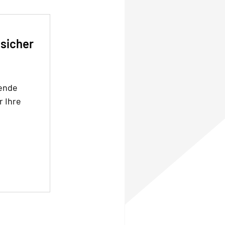
 sicher
sende
r Ihre