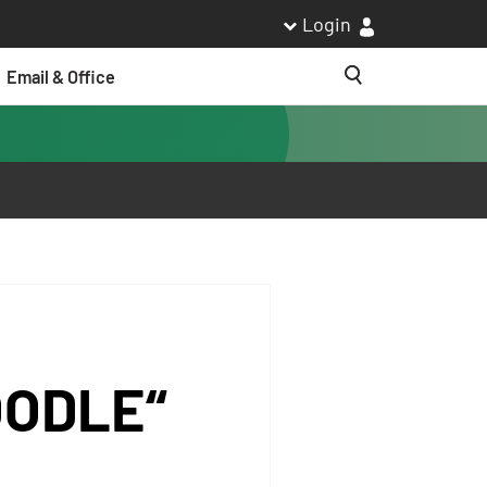
Login
Email & Office
Suche
OODLE“