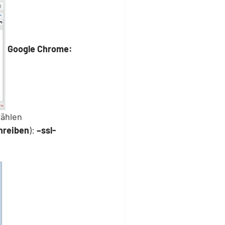
Google Chrome:
wählen
hreiben
):
–ssl-