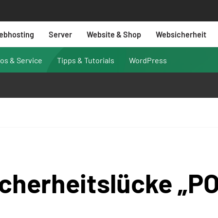
ebhosting
Server
Website & Shop
Websicherheit
fos & Service
Tipps & Tutorials
WordPress
cherheitslücke „P