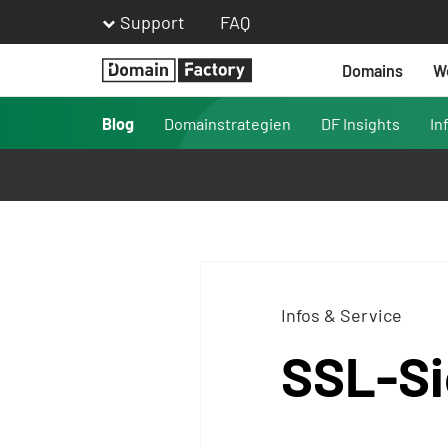
Support
FAQ
Domains
W
Homepage
Blog
Domainstrategien
DF Insights
In
Infos & Service
SSL-Si