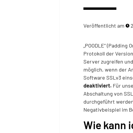
Veröffentlicht am
2
„POODLE“ (Padding Or
Protokoll der Versio
Server zugreifen und
möglich, wenn der An
Software SSLv3 eins
deaktiviert.
Für unse
Abschaltung von SSLv
durchgeführt werden 
Negativbeispiel im B
Wie kann i