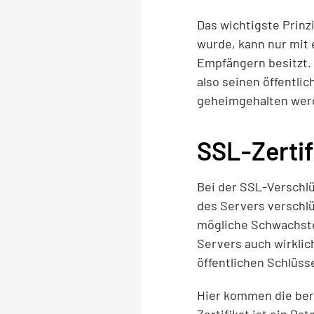
Das wichtigste Prinz
wurde, kann nur mit 
Empfängern besitzt. 
also seinen öffentlic
geheimgehalten werde
SSL-Zertif
Bei der SSL-Verschlü
des Servers verschlü
mögliche Schwachstel
Servers auch wirklic
öffentlichen Schlüss
Hier kommen die berü
Zertifikat ist ein Da