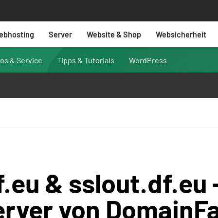
ebhosting
Server
Website & Shop
Websicherheit
fos & Service
Tipps & Tutorials
WordPress
f.eu & sslout.df.eu
erver von DomainFa