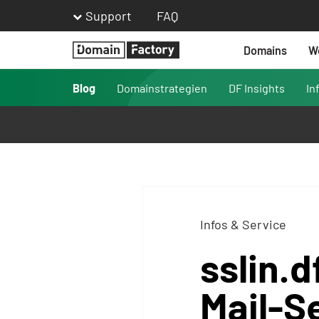
Support
FAQ
Domains
W
Homepage
Blog
Domainstrategien
DF Insights
In
Infos & Service
sslin.d
Mail-S