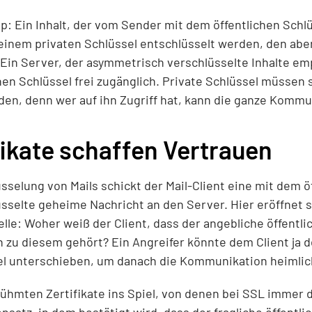
ip: Ein Inhalt, der vom Sender mit dem öffentlichen Schl
einem privaten Schlüssel entschlüsselt werden, den ab
Ein Server, der asymmetrisch verschlüsselte Inhalte em
hen Schlüssel frei zugänglich. Private Schlüssel müssen s
n, denn wer auf ihn Zugriff hat, kann die ganze Kommu
ikate schaffen Vertrauen
sselung von Mails schickt der Mail-Client eine mit dem ö
sselte geheime Nachricht an den Server. Hier eröffnet s
le: Woher weiß der Client, dass der angebliche öffentli
h zu diesem gehört? Ein Angreifer könnte dem Client ja 
el unterschieben, um danach die Kommunikation heimlic
hmten Zertifikate ins Spiel, von denen bei SSL immer di
tensatz, in dem bestätigt wird, dass der fragliche öffentli