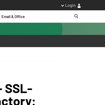
Login
Email & Office
Suche
 - SSL-
ctory: