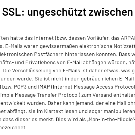
e SSL: ungeschützt zwischen
s
ten hatte das Internet (bzw. dessen Vorläufer, das ARPA
s. E-Mails waren gewissermaßen elektronische Notizzett
elektronischen Postfächern hinterlassen konnten. Dass 
häfts- und Privatlebens von E-Mail abhängen würden, hä
. Die Verschlüsselung von E-Mails ist daher etwas, was
funden wurde. Sie ist nicht in den gebräuchlichen E-Mai
l) bzw. POP3 und IMAP (Internet Message Access Protoco
imple Message Transfer Protocol) zum Versand enthalten
 entwickelt wurden. Daher kann jemand, der eine Mail oh
et abfängt, sie im Klartext lesen und sogar manipulier
 dass dieser es merkt. Dies wird als „Man-in-the-Middle“
bezeichnet.