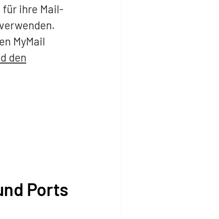
ür ihre Mail-
 verwenden.
en MyMail
nd den
und Ports