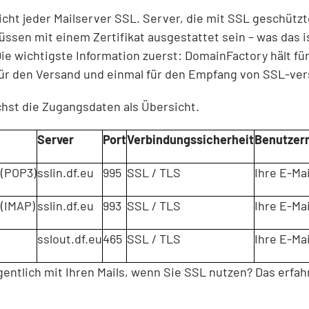
nicht jeder Mailserver SSL. Server, die mit SSL geschütz
ssen mit einem Zertifikat ausgestattet sein – was das is
ie wichtigste Information zuerst: DomainFactory hält für
für den Versand und einmal für den Empfang von SSL-vers
chst die Zugangsdaten als Übersicht.
Server
Port
Verbindungssicherheit
Benutzer
(POP3)
sslin.df.eu
995
SSL / TLS
Ihre E-Ma
(IMAP)
sslin.df.eu
993
SSL / TLS
Ihre E-Ma
sslout.df.eu
465
SSL / TLS
Ihre E-Ma
gentlich mit Ihren Mails, wenn Sie SSL nutzen? Das erfah