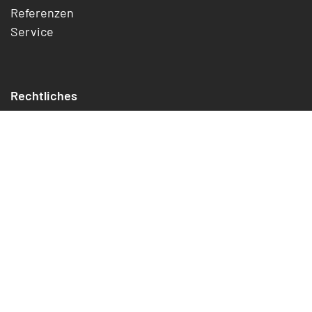
Referenzen
Service
Rechtliches
Impressum
Datenschutz
Cookies
Widerrufsrecht
Jetzt kündigen/widerrufen
AGB
Digital Services Act Offenlegung
Erklärung zur Barrierefreiheit