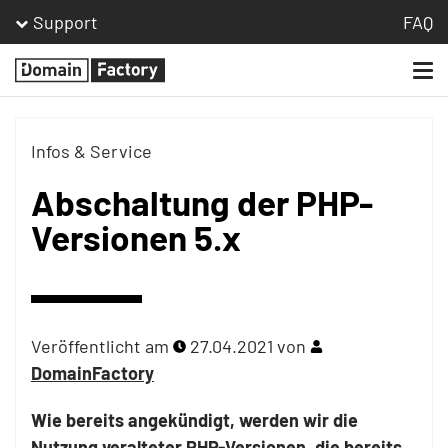
Support
FAQ
Togg
Homepage
navi
Infos & Service
Abschaltung der PHP-
Versionen 5.x
Veröffentlicht am
27.04.2021
von
DomainFactory
Wie bereits angekündigt, werden wir die
Nutzung veralteter PHP-Versionen, die bereits