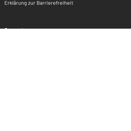
Erklärung zur Barrierefreiheit
Support
Formulare
FAQ
Statusmeldung
Downloads
Kontakt
Blog
Facebook
X
YouTube
Pinterest
LinkedIn