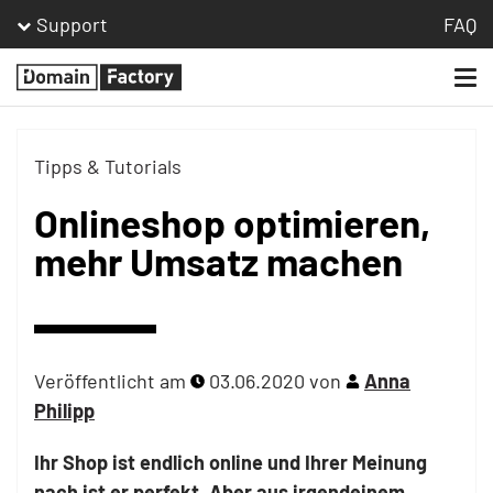
Support
FAQ
Togg
Homepage
navi
Tipps & Tutorials
Onlineshop optimieren,
mehr Umsatz machen
Veröffentlicht am
03.06.2020
von
Anna
Philipp
Ihr Shop ist endlich online und Ihrer Meinung
nach ist er perfekt. Aber aus irgendeinem