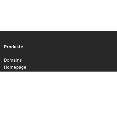
Produkte
Domains
Homepage
Webhosting
Webhosting Plus
WordPress Hosting
E-Mail Essentials
SSL-Zertifikate
Preise