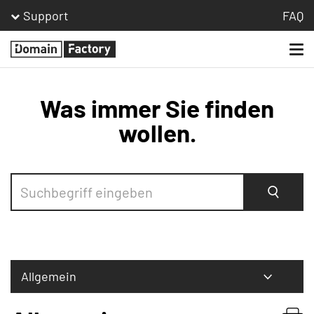
Support
FAQ
Togg
Homepage
navi
Was immer Sie finden
wollen.
Suche
Allgemein
Bestellen