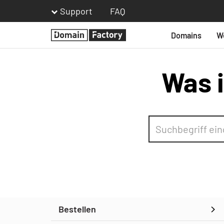
Support
FAQ
Domains
W
Homepage
Was i
Bestellen