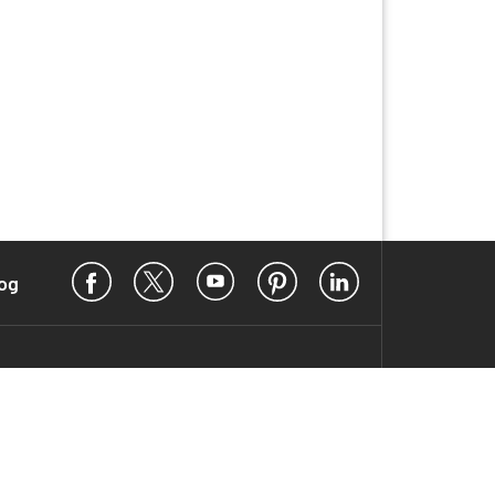
Facebook
X
YouTube
Pinterest
LinkedIn
og
ergestellt werden soll
h wiederhergestellt werden soll.