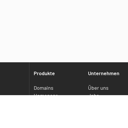
Produkte
Unternehmen
Domains
Über uns
Homepage
Jobs
Webhosting
Referenzen
Webhosting Plus
Service
WordPress Hosting
E-Mail Essentials