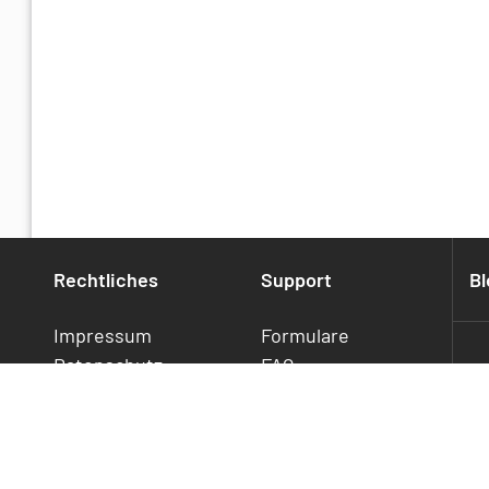
bitte hier an.
Restore HostedExchange:
Rechtliches
Support
Bl
Impressum
Formulare
Datenschutz
FAQ
Cookies
Statusmeldung
HostedExchange-Postfach, welches wiederh
Widerrufsrecht
Downloads
Geben Sie an, welches HostedExchange-Postfac
Jetzt
Kontakt
kündigen/widerrufen