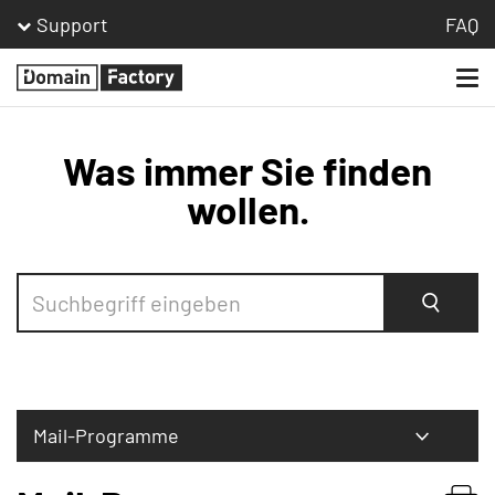
Support
FAQ
Togg
Homepage
navi
Was immer Sie finden
wollen.
Suche
Mail-Programme
Bestellen