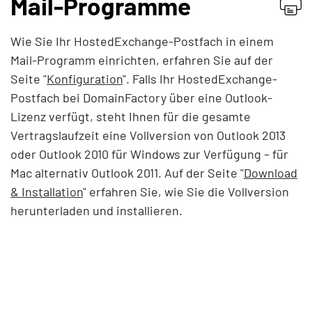
Mail-Programme
Providerwechsel
Wie Sie Ihr HostedExchange-Postfach in einem
Mail-Programm einrichten, erfahren Sie auf der
Rechnung & Vertrag
Seite "
Konfiguration
". Falls Ihr HostedExchange-
Service & Infos
Postfach bei DomainFactory über eine Outlook-
Lizenz verfügt, steht Ihnen für die gesamte
Domains
Vertragslaufzeit eine Vollversion von Outlook 2013
oder Outlook 2010 für Windows zur Verfügung – für
E-Mail (nicht Microsoft 365)
Mac alternativ Outlook 2011. Auf der Seite "
Download
& Installation
Professional E-Mail
" erfahren Sie, wie Sie die Vollversion
herunterladen und installieren.
MyMail Starter, Individual & Team
HostedExchange
Migration zu Exchange 2019