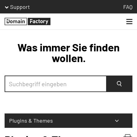
Support
FAQ
Togg
Homepage
navi
Was immer Sie finden
wollen.
Suche
Plugins & Themes
Bestellen