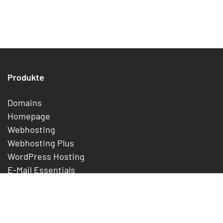
Kategorie
Siehe unten
stehende
statpress
Statistik
Beschreibung
Kategorie
Produkte
Kunden, die 
Überflüssig/nicht
synthesis
Synthesis mig
funktionsfähig
Domains
Überflüssig
Homepage
the-codetree-
Abgeschaffte
Sicherungen
Webhosting
backup
unterstütztes
Webhosting Plus
Details zu
toolspack
Sicherheitsprobleme
WordPress Hosting
Sicherheitsri
E-Mail Essentials
updraft
SSL-Zertifikate
Hinweis
:
Preise
UpdraftPlus
Abgeschaffte
Sicherungen
wird nicht auf
unterstütztes