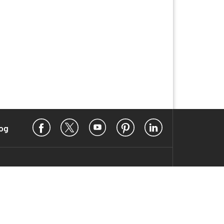
eichern.
anager auf.
Facebook
X
YouTube
Pinterest
LinkedIn
og
logfenster angezeigt, das Sie
nicht in der Registrierung
r gehörende Fingerprint angezeigt.
em richtigen Server aufgebaut wird,
print vergleichen, der im Kundenmenü
 Kundenmenü unter "
FTP-Accounts
".