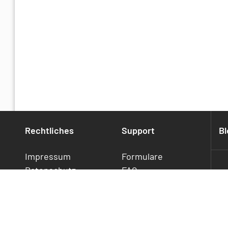
Klicken Sie auf "OK", um die Änderung zu sp
Rufen Sie die Verbindung über den Serverm
Rechtliches
Support
Bl
Beim ersten Verbindungsaufbau wird ein Dia
Impressum
Formulare
darüber informiert, dass der Server-Schlüssel 
Datenschutz
FAQ
gespeichert ist. Außerdem wird der zum Serve
Cookies
Statusmeldung
Um sicher zu gehen, dass die Verbindung mit d
Widerrufsrecht
Downloads
können Sie diesen Fingerprint mit dem Finger
Jetzt
Kontakt
angezeigt wird. Den Fingerprint finden Sie im
kündigen/widerrufen