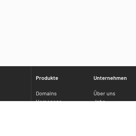
Produkte
Unternehmen
Domains
Über uns
Homepage
Jobs
Webhosting
Referenzen
Webhosting Plus
Service
WordPress Hosting
E-Mail Essentials