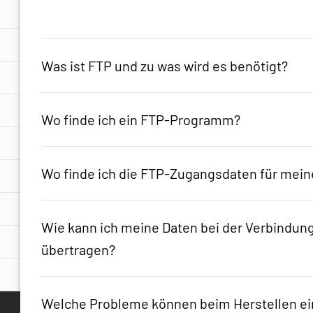
Was ist FTP und zu was wird es benötigt?
FTP ist die Abkürzung für "File Transfer Protoc
Wo finde ich ein FTP-Programm?
B. HTML-Seiten, Bilder oder Flash-Animationen
abgelegt.
Einige HTML-Editoren wie z. B. Dreamweaver o
Wo finde ich die FTP-Zugangsdaten für mei
Programm integriert. Nähere Informationen hi
jeweiligen HTML-Editors.
Um eine FTP-Verbindung zu Ihrem DomainFacto
Wie kann ich meine Daten bei der Verbindung
Sie die folgenden Daten:
übertragen?
Host Adresse/Server:
Einer Ihrer Domainn
Benutzername:
Den Benutzernamen finden 
Für die Verschlüsselung der FTP-Verbindung st
Welche Probleme können beim Herstellen ei