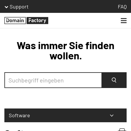
Support
FAQ
Togg
Homepage
navi
Was immer Sie finden
wollen.
Suche
Software
Bestellen