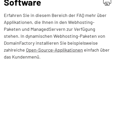
Software
Providerwechsel
Erfahren Sie in diesem Bereich der FAQ mehr über
Applikationen, die Ihnen in den Webhosting-
Rechnung & Vertrag
Paketen und ManagedServern zur Verfügung
Service & Infos
stehen. In dynamischen Webhosting-Paketen von
DomainFactory installieren Sie beispielsweise
Domains
zahlreiche
Open-Source-Applikationen
einfach über
das Kundenmenü.
E-Mail (nicht Microsoft 365)
E-Mail-Migration
E-Mail & Microsoft 365
Homepage-Baukasten & Online-Shop
Managed Hosting-Migration