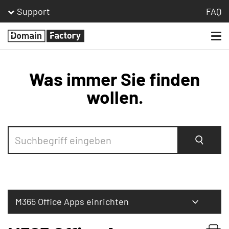
Support
FAQ
Togg
Homepage
navi
Was immer Sie finden
wollen.
Suche
M365 Office Apps einrichten
Bestellen