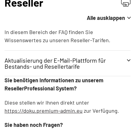
Reseller
Providerwechsel
Alle ausklappen
Rechnung & Vertrag
In diesem Bereich der FAQ finden Sie
Wissenswertes zu unseren Reseller-Tarifen.
Service & Infos
Domains
Aktualisierung der E-Mail-Plattform für
Bestands- und Resellertarife
E-Mail (nicht Microsoft 365)
Sie benötigen Informationen zu unserem
E-Mail-Migration
Im Rahmen unserer laufenden
ResellerProfessional System?
Systemverbesserungen aktualisieren wir unsere
E-Mail & Microsoft 365
Diese stellen wir Ihnen direkt unter
E-Mail-Plattform für Bestands- und Reseller-
https://doku.premium-admin.eu
Tarife (außer
ManagedMail
).
zur Verfügung.
Homepage-Baukasten & Online-Shop
Sie haben noch Fragen?
Um sicherzustellen, dass Sie (und Ihre Kunden,
Managed Hosting-Migration
falls Sie Reseller sind) nach der Umstellung auf