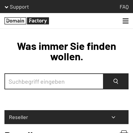
Support
FAQ
Togg
Homepage
navi
Was immer Sie finden
wollen.
Suche
Reseller
Bestellen