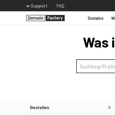
Support
FAQ
Domains
W
Homepage
Was i
Bestellen