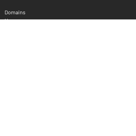
Domains
Homepage
Webhosting
Webhosting Plus
WordPress Hosting
E-Mail Essentials
SSL-Zertifikate
Preise
Unternehmen
Über uns
Jobs
Referenzen