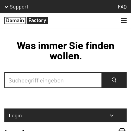
Support
FAQ
Togg
Homepage
navi
Was immer Sie finden
wollen.
Suche
Login
Bestellen