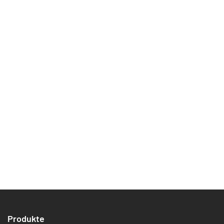
name@domain.tld"
Produkte