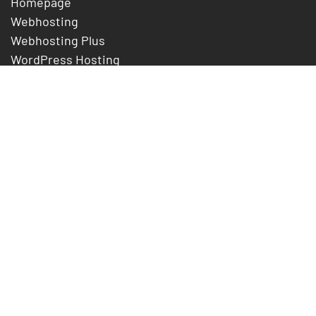
Homepage
Webhosting
Webhosting Plus
WordPress Hosting
E-Mail Essentials
SSL-Zertifikate
Preise
Unternehmen
Über uns
Jobs
Referenzen
Service