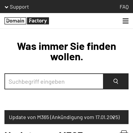
Support
FAQ
Togg
Homepage
navi
Was immer Sie finden
wollen.
Suche
Update von M365 (Ankündigung vom 17.01.2025)
Bestellen